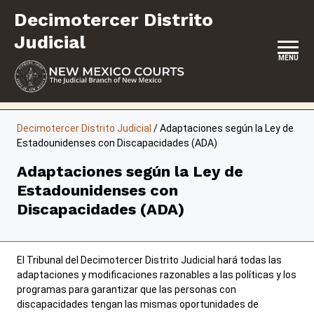
Saltar
Decimotercer Distrito
al
contenido
Judicial
MENU
INICIO
Decimotercer Distrito Judicial
/
Adaptaciones según la Ley de
Estadounidenses con Discapacidades (ADA)
REPRESENTACIÓN PROPIA
Adaptaciones según la Ley de
Estadounidenses con
Discapacidades (ADA)
Carreras
Pago de sanciones y aranceles
ADA y adaptaciones
El Tribunal del Decimotercer Distrito Judicial hará todas las
adaptaciones y modificaciones razonables a las políticas y los
View site in English
programas para garantizar que las personas con
discapacidades tengan las mismas oportunidades de