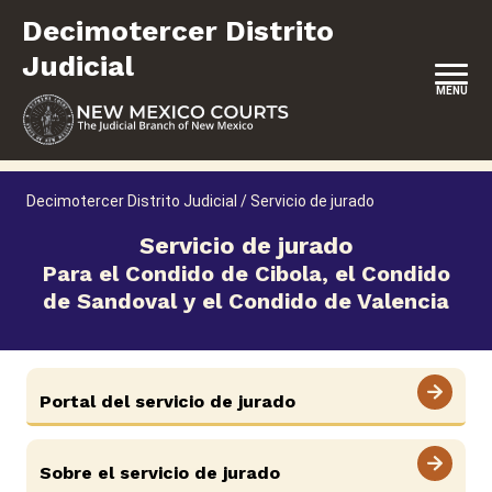
Saltar
Decimotercer Distrito
al
contenido
Judicial
MENU
INICIO
Decimotercer Distrito Judicial
/
Servicio de jurado
REPRESENTACIÓN PROPIA
Servicio de jurado
Para el Condido de Cibola, el Condido
de Sandoval y el Condido de Valencia
Carreras
Pago de sanciones y aranceles
Portal del servicio de jurado
ADA y adaptaciones
View site in English
Sobre el servicio de jurado